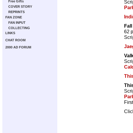
Scri
Free Gifts
Par
COVER STORY
REPRINTS
Ind
FAN ZONE
FAN INPUT
Fall
COLLECTING
62 
LINKS
Scri
CHAT ROOM
Jae
2000 AD FORUM
Valk
Scri
Cal
Thi
Thi
Scri
Par
Firs
Cli